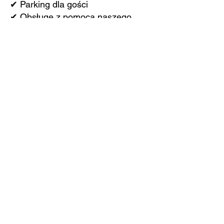
✔ Parking dla gości
✔ Obsługę z pomocą naszego
zespołu
📞 Więcej informacji oraz
rezerwacje:
Kontakt: Anna Slavov
📱 Telefon: 646-246-3009
📧 Email: przez formularz
kontaktowy klubu lub
poloniaklub@gmail.com
📍 Adres: 4350 16th St N, St.
Petersburg, FL 33703, USA